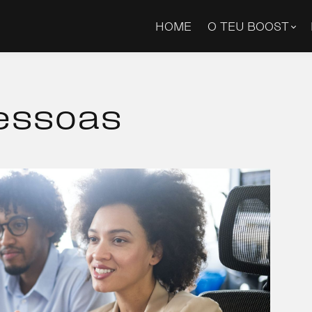
HOME
O TEU BOOST
essoas