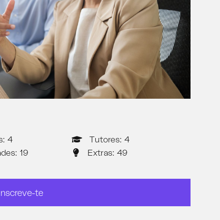
s: 4
Tutores: 4
ades: 19
Extras: 49
Inscreve-te